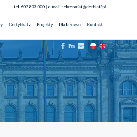
tel. 607 803 000 | e-mail:
sekretariat@dethloff.pl
zy
Certyfikaty
Projekty
Dla biznesu
Kontakt